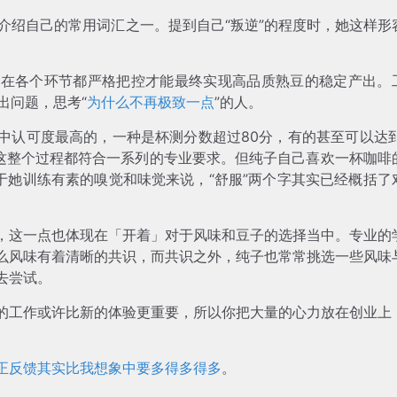
介绍自己的常用词汇之一。提到自己“叛逆”的程度时，她这样形
。
有在各个环节都严格把控才能最终实现高品质熟豆的稳定产出。
出问题，思考“
为什么不再极致一点
”的人。
中认可度最高的，一种是杯测分数超过80分，有的甚至可以达到
的这整个过程都符合一系列的专业要求。但纯子自己喜欢一杯咖啡
于她训练有素的嗅觉和味觉来说，“舒服”两个字其实已经概括了
，这一点也体现在「开着」对于风味和豆子的选择当中。专业的
么风味有着清晰的共识，而共识之外，纯子也常常挑选一些风味
去尝试。
的工作或许比新的体验更重要，所以你把大量的心力放在创业上
正反馈其实比我想象中要多得多得多
。