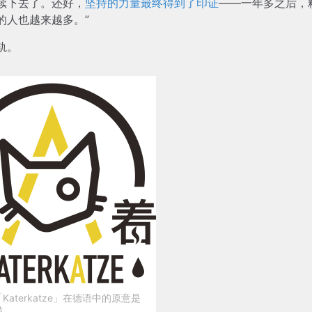
续下去了。还好，
坚持的力量最终得到了印证
——一年多之后，
的人也越来越多。”
轨。
Katerkatze」在德语中的原意是
猫