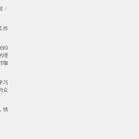
容：
工作
90
的理
对咖
学习
与众
，情