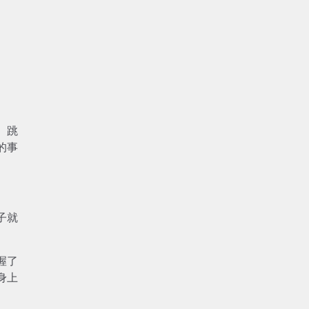
、跳
的事
子就
握了
身上