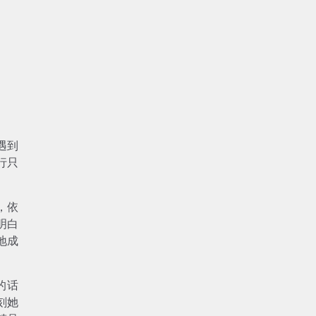
遇到
行只
，依
明白
地成
的话
刻她