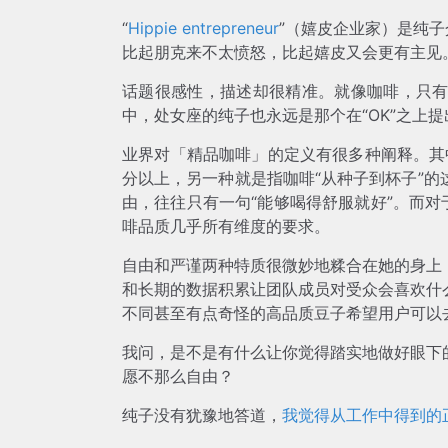
“
Hippie entrepreneur
”（嬉皮企业家）是纯子
比起朋克来不太愤怒，比起嬉皮又会更有主见
话题很感性，描述却很精准。就像咖啡，只
中，处女座的纯子也永远是那个在“OK”之上提
业界对「精品咖啡」的定义有很多种阐释。其
分以上，另一种就是指咖啡“从种子到杯子”
由，往往只有一句“能够喝得舒服就好”。而对
啡品质几乎所有维度的要求。
自由和严谨两种特质很微妙地糅合在她的身上
和长期的数据积累让团队成员对受众会喜欢什
不同甚至有点奇怪的高品质豆子希望用户可以
我问，是不是有什么让你觉得踏实地做好眼下
愿不那么自由？
纯子没有犹豫地答道，
我觉得从工作中得到的